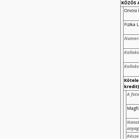
KÖZÖS 
Orvosi 
Fizika
Numeri
Kollok
Kollok
Kötele
kredit
A foto
Magfi
Nanot
anya
Része