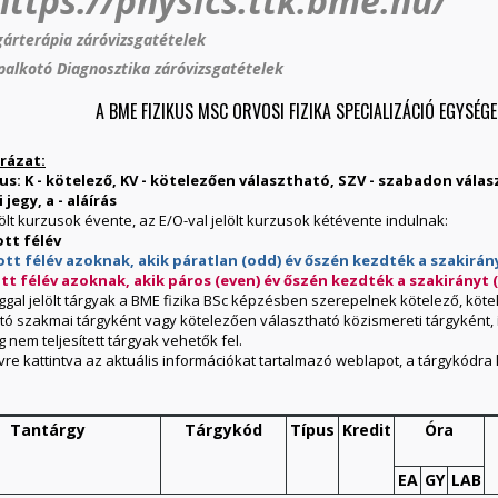
https://physics.ttk.bme.hu/
gárterápia záróvizsgatételek
palkotó Diagnosztika záróvizsgatételek
A BME FIZIKUS MSC ORVOSI FIZIKA SPECIALIZÁCIÓ EGYSÉG
rázat:
s: K - kötelező, KV - kötelezően választható, SZV - szabadon válasz
 jegy, a - aláírás
lölt kurzusok évente, az E/O-val jelölt kurzusok kétévente indulnak:
ott félév
lott félév azoknak, akik páratlan (odd) év őszén kezdték a szakirán
ott félév azoknak, akik páros (even) év őszén kezdték a szakirányt 
llaggal jelölt tárgyak a BME fizika BSc képzésben szerepelnek kötelező, kö
tó szakmai tárgyként vagy kötelezően választható közismereti tárgyként,
 nem teljesített tárgyak vehetők fel.
vre kattintva az aktuális információkat tartalmazó weblapot, a tárgykódra 
Tantárgy
Tárgykód
Típus
Kredit
Óra
EA
GY
LAB