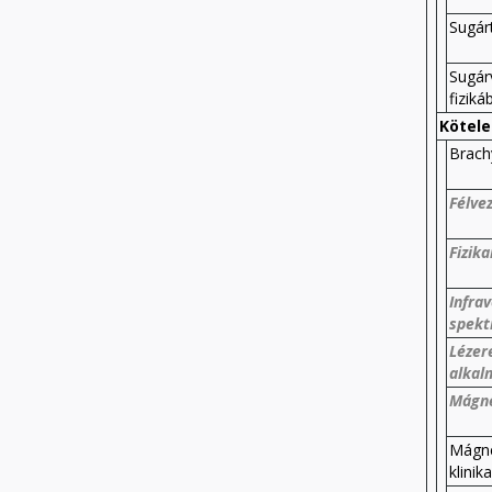
Sugárt
Sugár
fiziká
Kötele
Brach
Félvez
Fizika
Infra
spekt
Lézere
alkal
Mágne
Mágne
klinik