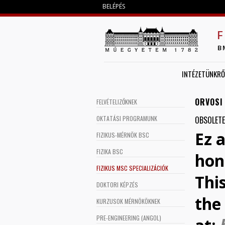
BELÉPÉS
F
B
INTÉZETÜNKRŐ
ORVOSI 
FELVÉTELIZŐKNEK
OKTATÁSI PROGRAMUNK
OBSOLETE
Ez 
FIZIKUS-MÉRNÖK BSC
FIZIKA BSC
hon
FIZIKUS MSC SPECIALIZÁCIÓK
Thi
DOKTORI KÉPZÉS
the 
KURZUSOK MÉRNÖKÖKNEK
PRE-ENGINEERING (ANGOL)