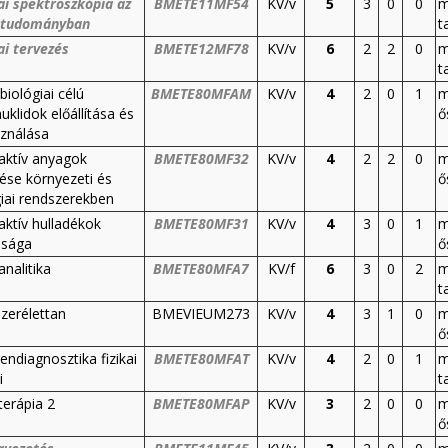
ai spektroszkópia az
BMETE11MF54
KV/v
5
3
0
0
m
gtudományban
t
ai tervezés
BMETE12MF78
KV/v
6
2
2
0
m
t
iológiai célú
BMETE80MFAM
KV/v
4
2
0
1
m
uklidok előállítása és
ő
sználása
aktív anyagok
BMETE80MF32
KV/v
4
2
2
0
m
dése környezeti és
ő
giai rendszerekben
aktív hulladékok
BMETE80MF31
KV/v
4
3
0
1
m
nsága
ő
nalitika
BMETE80MFA7
KV/f
6
3
0
2
m
t
zerélettan
BMEVIEUM273
KV/v
4
3
1
0
m
ő
endiagnosztika fizikai
BMETE80MFAT
KV/v
4
2
0
1
m
i
t
terápia 2
BMETE80MFAP
KV/v
3
2
0
0
m
ő