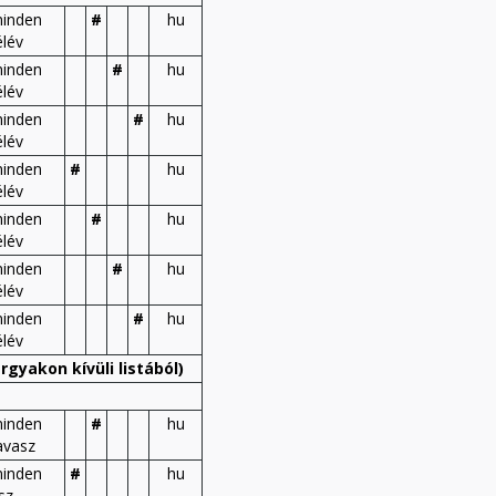
inden
#
hu
élév
inden
#
hu
élév
inden
#
hu
élév
inden
#
hu
élév
inden
#
hu
élév
inden
#
hu
élév
inden
#
hu
élév
gyakon kívüli listából)
inden
#
hu
avasz
inden
#
hu
sz