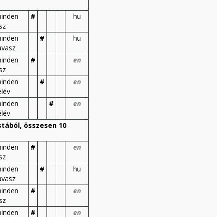
inden
#
hu
sz
inden
#
hu
avasz
inden
#
en
sz
inden
#
en
élév
inden
#
en
élév
stából, összesen 10
inden
#
en
sz
inden
#
hu
avasz
inden
#
en
sz
inden
#
en