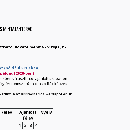
ES MINTATANTERVE
tható. Követelmény: v - vizsga, f -
yt (például 2019-ben)
(például 2020-ban)
telezően választható, ajánlott szabadon
 így értelemszerűen csak a BSc képzés
kattintva az akkreditációs weblapot érjük
Félév
Ajánlott
Nyelv
félév
1
2
3
4