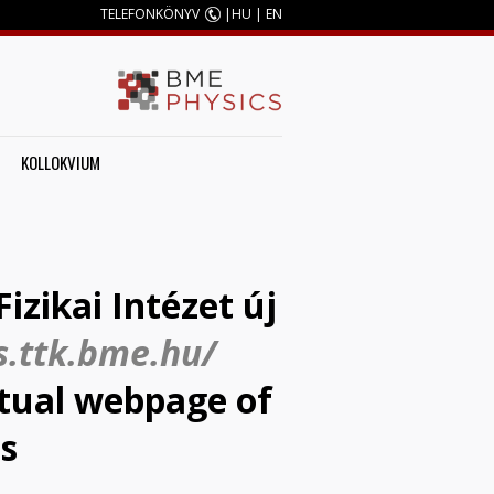
TELEFONKÖNYV
|
HU
|
EN
KOLLOKVIUM
izikai Intézet új
s.ttk.bme.hu/
actual webpage of
is