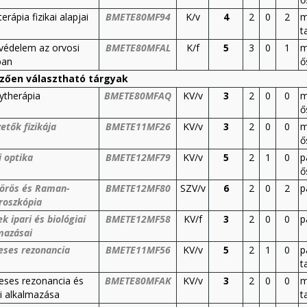
erápia fizikai alapjai
BMETE80MF94
K/v
4
2
0
2
m
t
védelem az orvosi
BMETE80MFAL
K/f
5
3
0
1
m
ban
ő
zően választható tárgyak
ytherápia
BMETE80MFAQ
KV/v
3
2
0
0
m
ő
etők fizikája
BMETE11MF26
KV/v
3
2
0
0
m
ő
i optika
BMETE12MF79
KV/v
5
2
1
0
p
ő
vörös és Raman-
BMETE12MF80
SZV/v
6
2
0
2
p
roszkópia
k ipari és biológiai
BMETE12MF58
KV/f
3
2
0
0
p
mazásai
ses rezonancia
BMETE11MF56
KV/v
5
2
1
0
p
t
ses rezonancia és
BMETE80MFAK
KV/v
3
2
0
0
m
ai alkalmazása
t