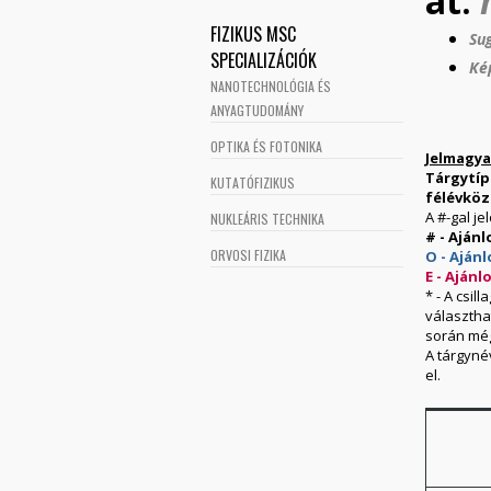
at:
FIZIKUS MSC
Su
SPECIALIZÁCIÓK
Ké
NANOTECHNOLÓGIA ÉS
ANYAGTUDOMÁNY
OPTIKA ÉS FOTONIKA
Jelmagya
Tárgytípu
KUTATÓFIZIKUS
félévközi
A #-gal je
NUKLEÁRIS TECHNIKA
# - Ajánl
ORVOSI FIZIKA
O - Aján
E - Ajánl
* - A csi
választha
során még
A tárgyné
el.