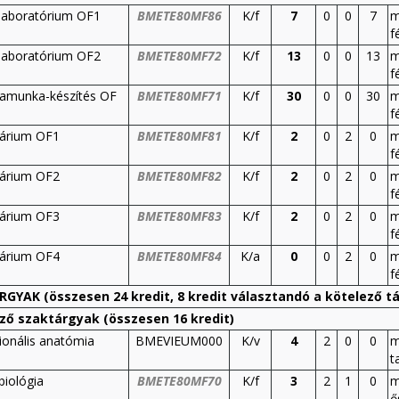
 laboratórium OF1
BMETE80MF86
K/f
7
0
0
7
m
f
 laboratórium OF2
BMETE80MF72
K/f
13
0
0
13
m
f
amunka-készítés OF
BMETE80MF71
K/f
30
0
0
30
m
f
árium OF1
BMETE80MF81
K/f
2
0
2
0
m
f
árium OF2
BMETE80MF82
K/f
2
0
2
0
m
f
árium OF3
BMETE80MF83
K/f
2
0
2
0
m
f
árium OF4
BMETE80MF84
K/a
0
0
2
0
m
f
GYAK (összesen 24 kredit, 8 kredit választandó a kötelező tár
ző szaktárgyak (összesen 16 kredit)
ionális anatómia
BMEVIEUM000
K/v
4
2
0
0
m
t
biológia
BMETE80MF70
K/f
3
2
1
0
m
ő