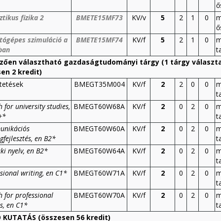
ő
ztikus fizika 2
BMETE15MF73
KV/v
5
2
1
0
m
ő
tógépes szimuláció a
BMETE15MF74
KV/f
5
2
1
0
m
ában
t
zően választható gazdaságtudományi tárgy (1 tárgy választan
en 2 kredit)
tetések
BMEGT35M004
KV/f
2
2
0
0
m
t
h for university studies,
BMEGT60W68A
KV/f
2
0
2
0
m
+*
t
nikációs
BMEGT60W60A
KV/f
2
0
2
0
m
gfejlesztés, en B2*
t
i nyelv, en B2*
BMEGT60W64A
KV/f
2
0
2
0
m
t
sional writing, en C1*
BMEGT60W71A
KV/f
2
0
2
0
m
t
h for professional
BMEGT60W70A
KV/f
2
0
2
0
m
s, en C1*
t
KUTATÁS (összesen 56 kredit)