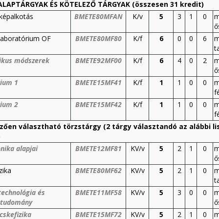
ALAPTÁRGYAK ÉS KÖTELEZŐ TÁRGYAK (összesen 31 kredit)
képalkotás
BMETE80MFAN
K/v
5
3
1
0
m
ő
 Laboratórium OF
BMETE80MF80
K/f
6
0
0
6
m
t
kus módszerek
BMETE92MF00
K/f
6
4
0
2
m
ő
vium 1
BMETE15MF41
K/f
1
1
0
0
m
f
vium 2
BMETE15MF42
K/f
1
1
0
0
m
f
zően választható törzstárgy (2 tárgy választandó az alábbi li
)
nika alapjai
BMETE12MF81
KV/v
5
2
1
0
m
ő
zika
BMETE80MF62
KV/v
5
2
1
0
m
t
echnológia és
BMETE11MF58
KV/v
5
3
0
0
m
gtudomány
ő
cskefizika
BMETE15MF72
KV/v
5
2
1
0
m