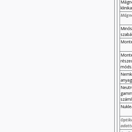
Mágne
klinik
Mágne
Minős
szabá
Monte
Monte
része
móds
Nemko
anya
Neutr
gamma
számí
Nukle
Optika
adatt