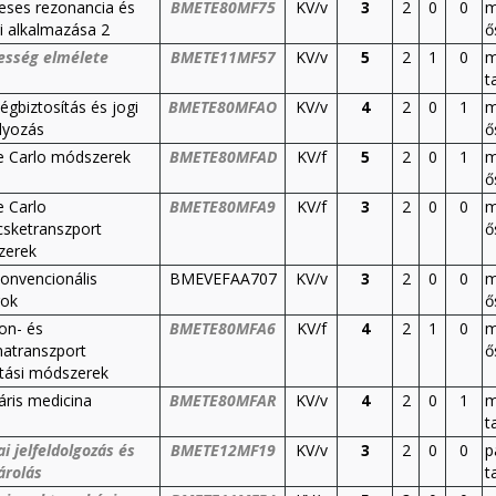
ses rezonancia és
BMETE80MF75
KV/v
3
2
0
0
m
ai alkalmazása 2
ő
sség elmélete
BMETE11MF57
KV/v
5
2
1
0
m
t
égbiztosítás és jogi
BMETE80MFAO
KV/v
4
2
0
1
m
lyozás
ő
 Carlo módszerek
BMETE80MFAD
KV/f
5
2
0
1
m
ő
 Carlo
BMETE80MFA9
KV/f
3
2
0
0
m
csketranszport
ő
zerek
nvencionális
BMEVEFAA707
KV/v
3
2
0
0
m
gok
ő
on- és
BMETE80MFA6
KV/f
4
2
1
0
m
transzport
ő
tási módszerek
áris medicina
BMETE80MFAR
KV/v
4
2
0
1
m
t
i jelfeldolgozás és
BMETE12MF19
KV/v
3
2
0
0
p
árolás
t