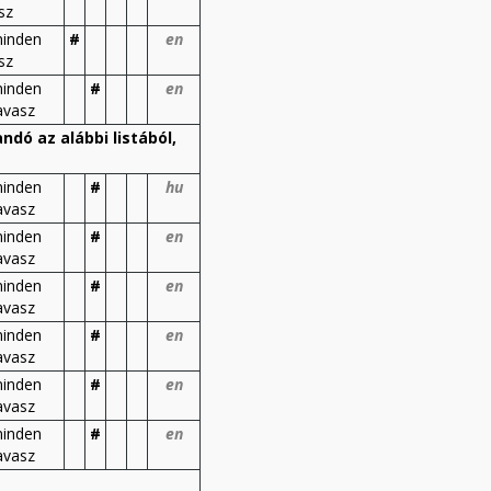
sz
inden
#
en
sz
inden
#
en
avasz
dó az alábbi listából,
inden
#
hu
avasz
inden
#
en
avasz
inden
#
en
avasz
inden
#
en
avasz
inden
#
en
avasz
inden
#
en
avasz