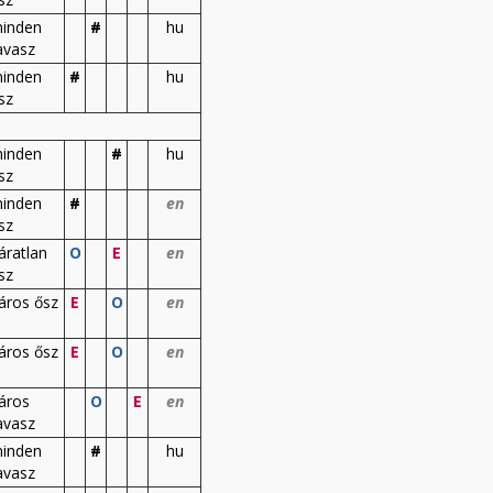
inden
#
hu
avasz
inden
#
hu
sz
inden
#
hu
sz
inden
#
en
sz
áratlan
O
E
en
sz
áros ősz
E
O
en
áros ősz
E
O
en
áros
O
E
en
avasz
inden
#
hu
avasz