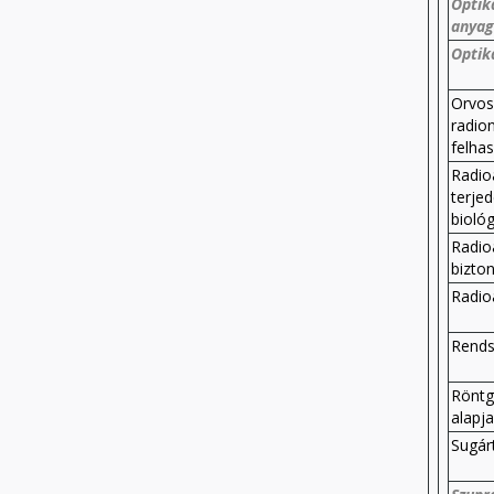
Optik
anya
Optik
Orvosb
radion
felha
Radio
terje
bioló
Radio
bizto
Radioa
Rends
Röntg
alapja
Sugár