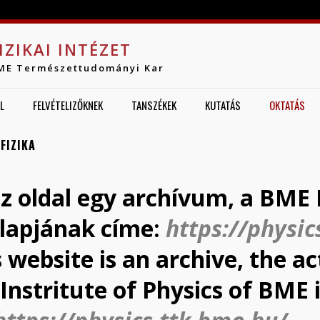
Jump to navigation
IZIKAI INTÉZET
ME Természettudományi Kar
L
FELVÉTELIZŐKNEK
TANSZÉKEK
KUTATÁS
OKTATÁS
FIZIKA
az oldal egy archívum, a BME F
lapjának címe:
https://physic
s website is an archive, the 
Instritute of Physics of BME 