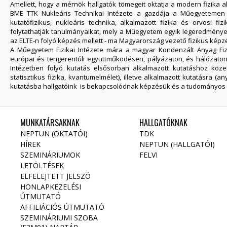
Amellett, hogy a mérnök hallgatók tömegeit oktatja a modern fizika 
BME TTK Nukleáris Technikai Intézete a gazdája a Műegyetemen 1
kutatófizikus, nukleáris technika, alkalmazott fizika és orvosi f
folytathatják tanulmányaikat, mely a Műegyetem egyik legeredményese
az ELTE-n folyó képzés mellett - ma Magyarország vezető fizikus képz
A Műegyetem Fizikai Intézete mára a magyar Kondenzált Anyag Fiz
európai és tengerentúli együttműködésen, pályázaton, és hálózaton
Intézetben folyó kutatás elsősorban alkalmazott kutatáshoz közeli k
statisztikus fizika, kvantumelmélet), illetve alkalmazott kutatásra 
kutatásba hallgatóink is bekapcsolódnak képzésük és a tudományos 
MUNKATÁRSAKNAK
HALLGATÓKNAK
NEPTUN (OKTATÓI)
TDK
HÍREK
NEPTUN (HALLGATÓI)
SZEMINÁRIUMOK
FELVI
LETÖLTÉSEK
ELFELEJTETT JELSZÓ
HONLAPKEZELÉSI
ÚTMUTATÓ
AFFILIÁCIÓS ÚTMUTATÓ
SZEMINÁRIUMI SZOBA