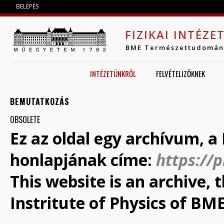
Jump to navigation
BELÉPÉS
FIZIKAI INTÉZE
BME Természettudomán
INTÉZETÜNKRŐL
FELVÉTELIZŐKNEK
BEMUTATKOZÁS
OBSOLETE
Ez az oldal egy archívum, a 
honlapjának címe:
https://
This website is an archive,
Instritute of Physics of BME