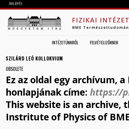
Jump to navigation
BELÉPÉS
FIZIKAI INTÉZE
BME Természettudomán
INTÉZETÜNKRŐL
FELVÉTELIZŐKNEK
SZILÁRD LEÓ KOLLOKVIUM
OBSOLETE
Ez az oldal egy archívum, a 
honlapjának címe:
https://
This website is an archive,
Instritute of Physics of BME