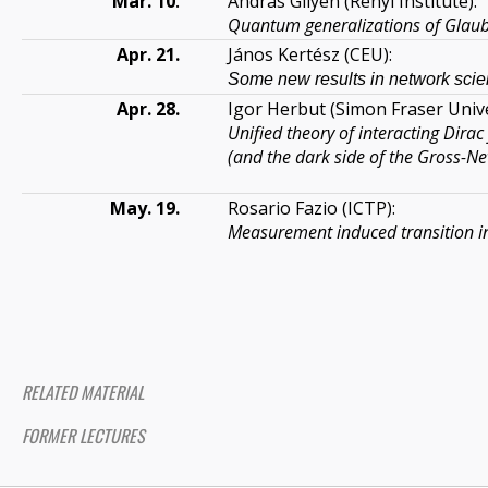
Mar. 10
András Gilyén (Rényi Institute):
.
Quantum generalizations of Glau
Apr. 21.
János Kertész (CEU):
Some new results in network sci
Apr. 28.
Igor Herbut
(Simon Fraser Unive
Unified theory of interacting Dira
(and the dark side of the Gross-N
May. 19.
Rosario Fazio (ICTP):
Measurement induced transition i
RELATED MATERIAL
FORMER LECTURES