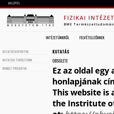
Jump to navigation
BELÉPÉS
FIZIKAI INTÉZE
BME Természettudomán
INTÉZETÜNKRŐL
FELVÉTELIZŐKNEK
KUTATÁS
KUTATÓCSOPORTOK
KUTATÁSI TERÜLETEINK
OBSOLETE
Ez az oldal egy
KIEMELT PROJEKTEK
honlapjának cí
This website is
the Instritute o