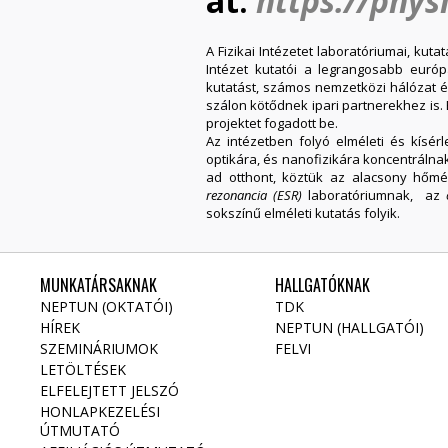
at:
https://phys
A Fizikai Intézetet laboratóriumai, kuta
Intézet kutatói a legrangosabb európ
kutatást, számos nemzetközi hálózat és
szálon kötődnek ipari partnerekhez is.
projektet fogadott be.
Az intézetben folyó elméleti és kísérl
optikára, és nanofizikára koncentrálna
ad otthont, köztük az alacsony hőmé
rezonancia (ESR)
laboratóriumnak, az
sokszínű elméleti kutatás folyik.
MUNKATÁRSAKNAK
HALLGATÓKNAK
NEPTUN (OKTATÓI)
TDK
HÍREK
NEPTUN (HALLGATÓI)
SZEMINÁRIUMOK
FELVI
LETÖLTÉSEK
ELFELEJTETT JELSZÓ
HONLAPKEZELÉSI
ÚTMUTATÓ