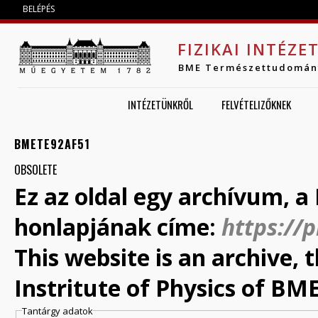
Jump to navigation
BELÉPÉS
FIZIKAI INTÉZE
BME Természettudomán
INTÉZETÜNKRŐL
FELVÉTELIZŐKNEK
BMETE92AF51
OBSOLETE
Ez az oldal egy archívum, a 
honlapjának címe:
https://
This website is an archive,
Instritute of Physics of BME
Tantárgy adatok