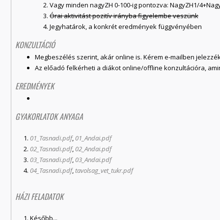
Vagy minden nagyZH 0-100-ig pontozva: NagyZH1/4+Nag
Órai aktivitást pozitív irányba figyelembe veszünk
Jegyhatárok, a konkrét eredmények függvényében
KONZULTÁCIÓ
Megbeszélés szerint, akár online is. Kérem e-mailben jelezzé
Az előadó felkérheti a diákot online/offline konzultációra, ami
EREDMÉNYEK
GYAKORLATOK ANYAGA
01_Tasnadi.pdf
,
01_Andai.pdf
02_Tasnadi.pdf
,
02_Andai.pdf
03_Tasnadi.pdf
,
03_Andai.pdf
04_Tasnadi.pdf
,
tavolsag_vet_tukr.pdf
HÁZI FELADATOK
Később...