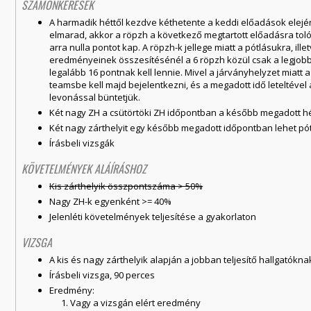
SZÁMONKÉRÉSEK
A harmadik héttől kezdve kéthetente a keddi előadások elejé
elmarad, akkor a röpzh a következő megtartott előadásra tolód
arra nulla pontot kap. A röpzh-k jellege miatt a pótlásukra, il
eredményeinek összesítésénél a 6 röpzh közül csak a legjob
legalább 16 pontnak kell lennie. Mivel a járványhelyzet miatt a
teamsbe kell majd bejelentkezni, és a megadott idő leteltével
levonással büntetjük.
Két nagy ZH a csütörtöki ZH időpontban a később megadott h
Két nagy zárthelyit egy később megadott időpontban lehet pót
Írásbeli vizsgák
KÖVETELMÉNYEK ALÁÍRÁSHOZ
Kis zárthelyik összpontszáma > 50%
Nagy ZH-k egyenként >= 40%
Jelenléti követelmények teljesítése a gyakorlaton
VIZSGA
A kis és nagy zárthelyik alapján a jobban teljesítő hallgatókn
Írásbeli vizsga, 90 perces
Eredmény:
Vagy a vizsgán elért eredmény