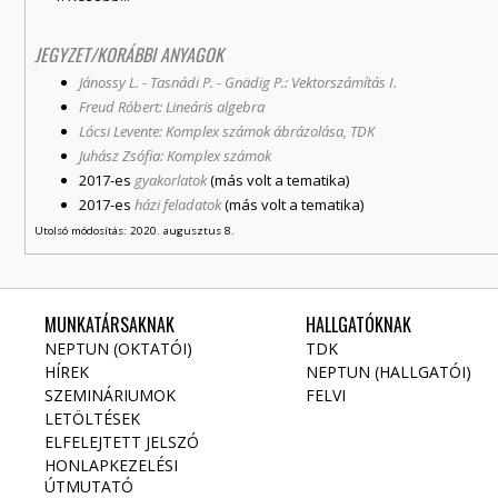
JEGYZET/KORÁBBI ANYAGOK
Jánossy L. - Tasnádi P. - Gnädig P.: Vektorszámítás I.
Freud Róbert: Lineáris algebra
Lócsi Levente: Komplex számok ábrázolása, TDK
Juhász Zsófia: Komplex számok
2017-es
gyakorlatok
(más volt a tematika)
2017-es
házi feladatok
(más volt a tematika)
Utolsó módosítás: 2020. augusztus 8.
MUNKATÁRSAKNAK
HALLGATÓKNAK
NEPTUN (OKTATÓI)
TDK
HÍREK
NEPTUN (HALLGATÓI)
SZEMINÁRIUMOK
FELVI
LETÖLTÉSEK
ELFELEJTETT JELSZÓ
HONLAPKEZELÉSI
ÚTMUTATÓ