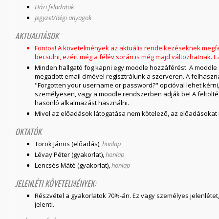
Házi feladatok
Jegyzet/Régi anyagok
AKTUALITÁSOK
Fontos! A követelmények az aktuális rendelkezéseknek megfele
becsülni, ezért még a félév során is még majd változhatnak. Ez
Minden hallgató fog kapni egy moodle hozzáférést. A moddle
megadott email címével regisztrálunk a szerveren. A felhasznál
"Forgotten your username or password?" opcióval lehet kérn
személyesen, vagy a moodle rendszerben adják be! A feltölt
hasonló alkalmazást használni.
Mivel az előadások látogatása nem kötelező, az előadásokat 
OKTATÓK
Török János (előadás),
honlap
Lévay Péter (gyakorlat),
honlap
Lencsés Máté (gyakorlat),
honlap
JELENLÉTI KÖVETELMÉNYEK:
Részvétel a gyakorlatok 70%-án. Ez vagy személyes jelenlétet
jelenti.