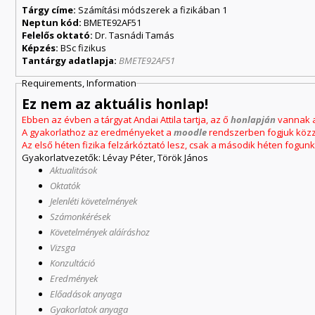
Tárgy címe:
Számítási módszerek a fizikában 1
Neptun kód:
BMETE92AF51
Felelős oktató:
Dr. Tasnádi Tamás
Képzés:
BSc fizikus
Tantárgy adatlapja:
BMETE92AF51
Requirements, Information
Ez nem az aktuális honlap!
Ebben az évben a tárgyat Andai Attila tartja, az ő
honlapján
vannak a
A gyakorlathoz az eredményeket a
moodle
rendszerben fogjuk közz
Az első héten fizika felzárkóztató lesz, csak a második héten fogunk 
Gyakorlatvezetők: Lévay Péter, Török János
Aktualitások
Oktatók
Jelenléti követelmények
Számonkérések
Követelmények aláíráshoz
Vizsga
Konzultáció
Eredmények
Előadások anyaga
Gyakorlatok anyaga