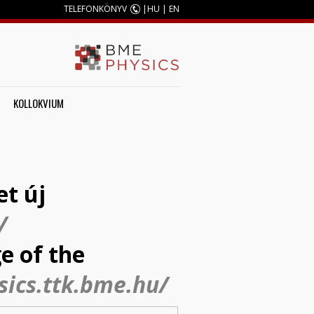
TELEFONKÖNYV
|
HU
|
EN
KOLLOKVIUM
et új
/
e of the
sics.ttk.bme.hu/