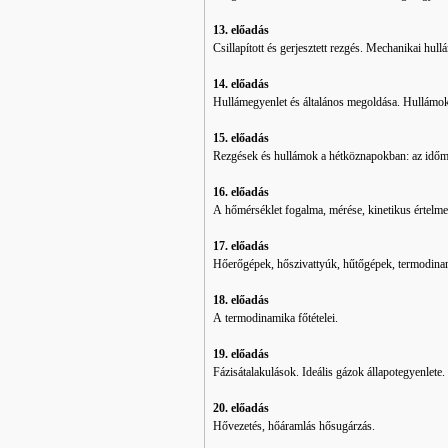
13. előadás
Csillapított és gerjesztett rezgés. Mechanikai hul
14. előadás
Hullámegyenlet és általános megoldása. Hullámok
15. előadás
Rezgések és hullámok a hétköznapokban: az időmér
16. előadás
A hőmérséklet fogalma, mérése, kinetikus értelm
17. előadás
Hőerőgépek, hőszivattyúk, hűtőgépek, termodina
18. előadás
A termodinamika főtételei.
19. előadás
Fázisátalakulások. Ideális gázok állapotegyenlete.
20. előadás
Hővezetés, hőáramlás hősugárzás.