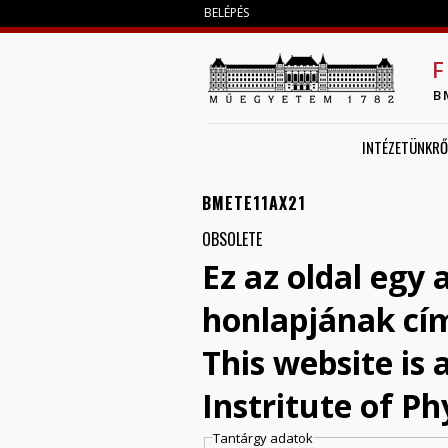
BELÉPÉS
F
B
INTÉZETÜNKRŐ
BMETE11AX21
OBSOLETE
Ez az oldal egy 
honlapjának cí
This website is
Instritute of Ph
Tantárgy adatok