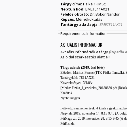
Tárgy címe:
Fizika 1 (IMSc)
Neptun kód:
BMETE11AX21
Felelős oktató:
Dr. Bokor Nándor
Képzés:
Mérnökoktatás
Tantárgy adatlapja:
BMETE11AX21
Requirements, Information
AKTUÁLIS INFORMÁCIÓK
Aktuális információk a tárgy
fizipedia 
Az oldal szerkesztés alatt áll!
Tárgy adatok (2019. őszi félév)
Előadók: Márkus Ferenc (TTK Fizika Tanszék), 
Tantárgykód: TE11AX21
Követelmények: 3/1/0/v
[Media: Fizika_1_ertekeles_20180830.pdf‎ |Részl
Kredit: 4
Nyelv: magyar
Félévközi számonkérések: 4 kiszh a gyakorlatok
Nagy zh: 2019. november 14. 8.15-9.45 (A dolgoz
PótNagy zh: 2019. november 28. 8.15-9.45 (A dol
PótKis zh: