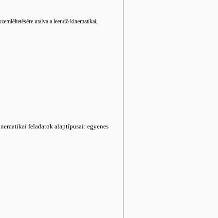
zemléltetésére utalva a leendő kinematikai,
inematikai feladatok alaptípusai: egyenes