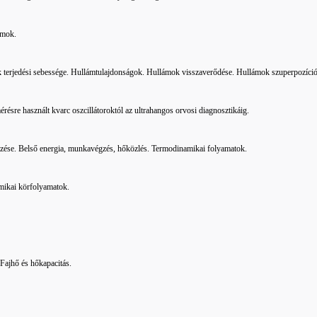
lámok.
 terjedési sebessége. Hullámtulajdonságok. Hullámok visszaverődése. Hullámok szuperpozíció
ésre használt kvarc oszcillátoroktól az ultrahangos orvosi diagnosztikáig.
ezése. Belső energia, munkavégzés, hőközlés. Termodinamikai folyamatok.
mikai körfolyamatok.
 Fajhő és hőkapacitás.