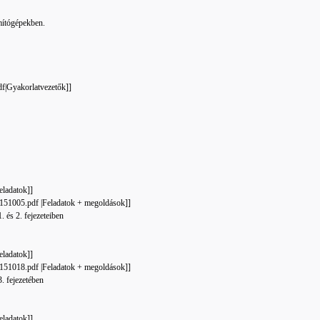
mítógépekben.
f|Gyakorlatvezetők]]
eladatok]]
51005.pdf‎ |Feladatok + megoldások]]
. és 2. fejezeteiben
eladatok]]
51018.pdf‎ |Feladatok + megoldások]]
. fejezetében
eladatok]]