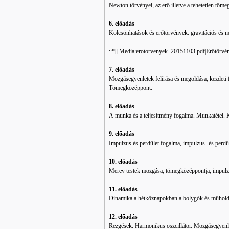
Newton törvényei, az erő illetve a tehetetlen tö
6. előadás
Kölcsönhatások és erőtörvények: gravitációs és ne
::*[[Media:erotorvenyek_20151103.pdf|Erőtörvé
7. előadás
Mozgásegyenletek felírása és megoldása, kezdeti 
Tömegközéppont.
8. előadás
A munka és a teljesítmény fogalma. Munkatétel. K
9. előadás
Impulzus és perdület fogalma, impulzus- és perdü
10. előadás
Merev testek mozgása, tömegközéppontja, impulzu
11. előadás
Dinamika a hétköznapokban a bolygók és műhold
12. előadás
Rezgések. Harmonikus oszcillátor. Mozgásegyenl