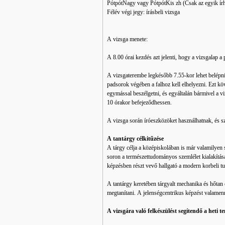
PótpótNagy vagy PótpótKis zh (Csak az egyik írh
Félév végi jegy: írásbeli vizsga
A vizsga menete:
A 8.00 órai kezdés azt jelenti, hogy a vizsgalap 
A vizsgaterembe legkésőbb 7.55-kor lehet belépni.
padsorok végében a falhoz kell elhelyezni. Ezt kö
egymással beszélgetni, és egyáltalán bármivel a v
10 órakor befejeződhessen.
A vizsga során íróeszközöket használhatnak, és s
A tantárgy célkitűzése
A tárgy célja a középiskolában is már valamilyen 
soron a természettudományos szemlélet kialakítása 
képzésben részt vevő hallgató a modern korbeli 
A tantárgy keretében tárgyalt mechanika és hőtan c
megtanítani. A jelenségcentrikus képzést valamenn
A vizsgára való felkészülést segítendő a heti 