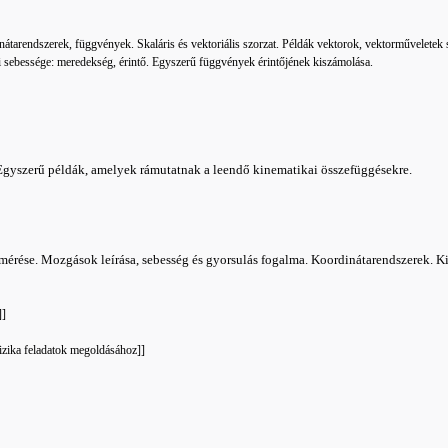
nátarendszerek, függvények. Skaláris és vektoriális szorzat. Példák vektorok, vektorműveletek s
 sebessége: meredekség, érintő. Egyszerű függvények érintőjének kiszámolása.
a. Egyszerű példák, amelyek rámutatnak a leendő kinematikai összefüggésekre.
mérése. Mozgások leírása, sebesség és gyorsulás fogalma. Koordinátarendszerek. K
]]
izika feladatok megoldásához]]