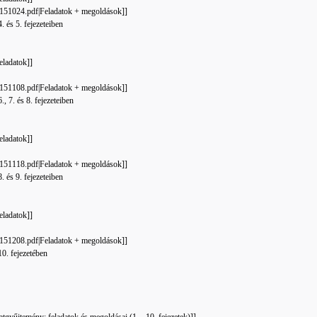
51024.pdf‎‎|Feladatok + megoldások]]
 és 5. fejezeteiben
eladatok]]
51108.pdf‎‎|Feladatok + megoldások]]
, 7. és 8. fejezeteiben
eladatok]]
51118.pdf‎‎|Feladatok + megoldások]]
 és 9. fejezeteiben
eladatok]]
51208.pdf‎‎|Feladatok + megoldások]]
0. fejezetében
gyűjtemény: feladatok és megoldásai (1. - 10. fejezetek)]]