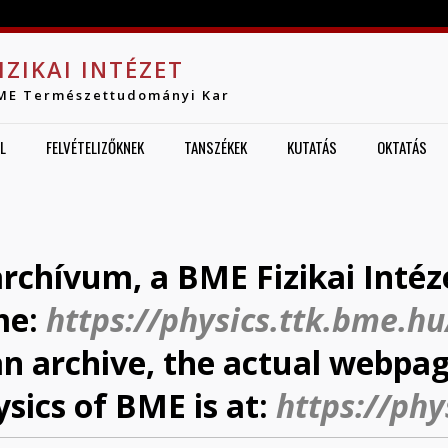
Jump to navigation
IZIKAI INTÉZET
ME Természettudományi Kar
L
FELVÉTELIZŐKNEK
TANSZÉKEK
KUTATÁS
OKTATÁS
archívum, a BME Fizikai Intéz
me:
https://physics.ttk.bme.hu
 an archive, the actual webpag
ysics of BME is at:
https://phy