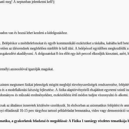
ató meg! A neptunban jelentkezni kell!):
a padon van és hozzá lehet kezdeni a kidolgozáshoz.
 Belépéskor a mobiltelefonokat és egyéb kommunikáló eszközöket a táskába, kabátba kell betenni
vetően az ülésrendnek megfelelően mielőbb le kell ülni. A belépéssel egyidőben megkezdődik a vi
izsgakezdést akadályozni. A dolgozatokat 8 óra előtt egy-két perccel elkezdjük kiosztani, azért
zemélyi azonosítóval igazolják magukat.
szinten megismert fizikai jelenségek mögött megbújó törvényszerűségek rendszerezése, felépítés
és a modellalkotási készség fejlesztése. A fizika alaptörvényeiről elsajátított egyetemi szintű 
tudományos és műszaki eredményekhez, eszközökhöz értő módon tudjon viszonyulni és alkotni
sak az általános ismeretek közlésére szorítkozik. Itt elsősorban az axiomatikus felépítést és an
yi előadásnál 10-15 perc tárgyhoz tartozó példafeladat bemutatása, video vagy demonstráció se
tematika, a gyakorlatok feladatai és megoldásai: A Fizika 1 tantárgy részletes tematikája