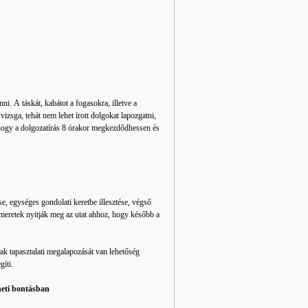
. A táskát, kabátot a fogasokra, illetve a
zsga, tehát nem lehet írott dolgokat lapozgatni,
, hogy a dolgozatírás 8 órakor megkezdődhessen és
e, egységes gondolati keretbe illesztése, végső
ismeretek nyitják meg az utat ahhoz, hogy később a
.
nak tapasztalati megalapozását van lehetőség
gíti.
 heti bontásban