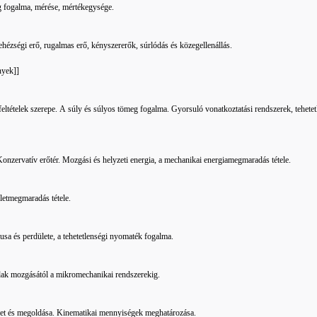
meg fogalma, mérése, mértékegysége.
hézségi erő, rugalmas erő, kényszererők, súrlódás és közegellenállás.
nyek]]
feltételek szerepe. A súly és súlyos tömeg fogalma. Gyorsuló vonatkoztatási rendszerek, tehete
onzervatív erőtér. Mozgási és helyzeti energia, a mechanikai energiamegmaradás tétele.
letmegmaradás tétele.
sa és perdülete, a tehetetlenségi nyomaték fogalma.
ak mozgásától a mikromechanikai rendszerekig.
et és megoldása. Kinematikai mennyiségek meghatározása.