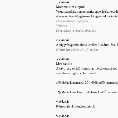
1. előadás
Matematikai alapok
Vektorszámítás, trigonometria, egyenletek, koordi
dinamikai összefüggésekre. Függvények változási
Matematikai összefoglaló
Vektorok
Függvények változási sebessége
2. előadás
rbe alatti terület kiszámolás
A függvénygö
Függvénygörbe alatti terület
3. előadás
Mechanika
A távolság és idő fogalma, mértékegysége, 
vonalú mozgások, hajítások.
::*[[Media:kinematika_20140928.pdf|Kinematika
::*[[Media:UtmutatoSzimbolikus3.pdf|Útmutató f
4. előadás
Körmozgások, rezgőmozgások.
5. előadás