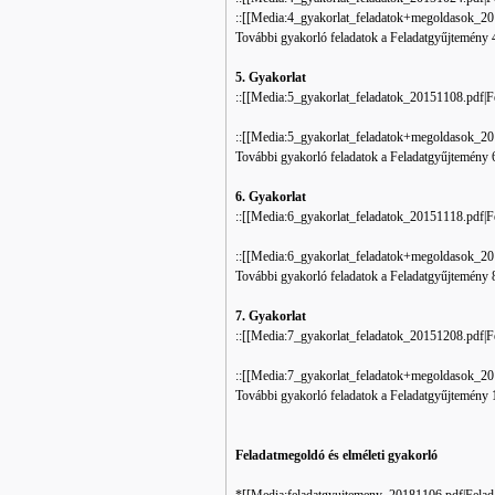
::[[Media:4_gyakorlat_feladatok+megoldasok_201
További gyakorló feladatok a Feladatgyűjtemény 4.
5. Gyakorlat
::[[Media:5_gyakorlat_feladatok_20151108.pdf‎‎|F
::[[Media:5_gyakorlat_feladatok+megoldasok_201
További gyakorló feladatok a Feladatgyűjtemény 6.
6. Gyakorlat
::[[Media:6_gyakorlat_feladatok_20151118.pdf‎‎|F
::[[Media:6_gyakorlat_feladatok+megoldasok_201
További gyakorló feladatok a Feladatgyűjtemény 8.
7. Gyakorlat
::[[Media:7_gyakorlat_feladatok_20151208.pdf‎‎|F
::[[Media:7_gyakorlat_feladatok+megoldasok_201
További gyakorló feladatok a Feladatgyűjtemény 1
Feladatmegoldó és elméleti gyakorló
*[[Media:feladatgyujtemeny_20181106.pdf‎|Feladat