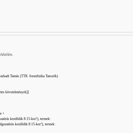
oldalán
.
Sarkadi Tamás (TTK Atomfizika Tanszék)
etes követelmények]]
on +
atírás kezdődik 8.15-kor!), termek:
gozatírás kezdődik 8.15-kor!), termek: