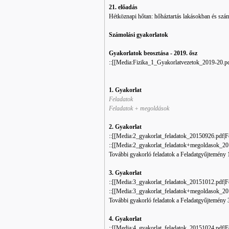
21. előadás
Hétköznapi hőtan: hőháztartás lakásokban és szá
Számolási gyakorlatok
Gyakorlatok beosztása - 2019. ősz
::[[Media:Fizika_1_Gyakorlatvezetok_2019-20.pd
1. Gyakorlat
Feladatok
Feladatok + megoldások
2. Gyakorlat
::[[Media:2_gyakorlat_feladatok_20150926.pdf|F
::[[Media:2_gyakorlat_feladatok+megoldasok_201
További gyakorló feladatok a Feladatgyűjtemény 1
3. Gyakorlat
::[[Media:3_gyakorlat_feladatok_20151012.pdf|F
::[[Media:3_gyakorlat_feladatok+megoldasok_201
További gyakorló feladatok a Feladatgyűjtemény 3
4. Gyakorlat
::[[Media:4_gyakorlat_feladatok_20151024.pdf‎‎|F