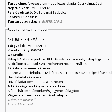
Tárgy címe:
A végeselem modellezés alapjai és alkalmazásai
Neptun kód:
BMETE12AF42
Felelős oktató:
Dr. Beleznai Szabolcs
Képzés:
BSc fizikus
Tantárgy adatlapja:
BMETE12AF42
Requirements, Information
AKTUÁLIS INFORMÁCIÓK
Tárgykód:
BMETE12AF24
Követelmény:
0/0/2/F/3
Oktatók:
Mihajlik Gábor adjunktus, BME Atomfizika Tanszék, mihajlik.gabor[k
Az órákon a Comsol 5.2a szoftververziót használjuk.
Félévközi számonkéré
sek:
Zárthelyi laborfeladat a 12. héten. A ZH-kon 40% szint teljesítése sz
Házi feladat készítése
Házi feladat bemutatása a 14. héten.
A félév végi osztályzat kialakítása:
A fenti három számonkérés jegyének átlagából.
Véges elem módszer elméleti alapjai:
1. óra FEM bevezető
1. óra FEM elmélet