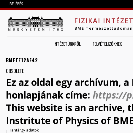
Jump to navigation
BELÉPÉS
FIZIKAI INTÉZE
BME Természettudomán
INTÉZETÜNKRŐL
FELVÉTELIZŐKNEK
BMETE12AF42
OBSOLETE
Ez az oldal egy archívum, a 
honlapjának címe:
https://
This website is an archive,
Instritute of Physics of BME
Tantárgy adatok