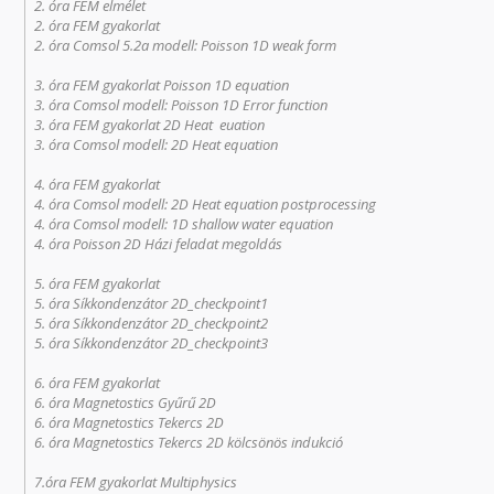
2. óra FEM elmélet
2. óra FEM gyakorlat
2. óra Comsol 5.2a modell: Poisson 1D weak form
3. óra FEM gyakorlat Poisson 1D equation
3. óra Comsol modell: Poisson 1D Error function
3. óra FEM gyakorlat 2D Heat euation
3. óra Comsol modell: 2D Heat equation
4. óra FEM gyakorlat
4. óra Comsol modell: 2D Heat equation postprocessing
4. óra Comsol modell: 1D shallow water equation
4. óra Poisson 2D Házi feladat megoldás
5. óra FEM gyakorlat
5. óra Síkkondenzátor 2D_checkpoint1
5. óra Síkkondenzátor 2D_checkpoint2
5. óra Síkkondenzátor 2D_checkpoint3
6. óra FEM gyakorlat
6. óra Magnetostics Gyűrű 2D
6. óra Magnetostics Tekercs 2D
6. óra Magnetostics Tekercs 2D kölcsönös indukció
7.óra FEM gyakorlat Multiphysics