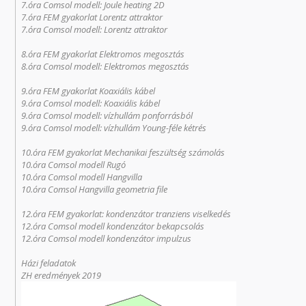
7.óra Comsol modell: Joule heating 2D
7.óra FEM gyakorlat Lorentz attraktor
7.óra Comsol modell: Lorentz attraktor
8.óra FEM gyakorlat Elektromos megosztás
8.óra Comsol modell: Elektromos megosztás
9.óra FEM gyakorlat Koaxiális kábel
9.óra Comsol modell: Koaxiális kábel
9.óra Comsol modell: vízhullám ponforrásból
9.óra Comsol modell: vízhullám Young-féle kétrés
10.óra FEM gyakorlat Mechanikai feszültség számolás
10.óra Comsol modell Rugó
10.óra Comsol modell Hangvilla
10.óra Comsol Hangvilla geometria file
12.óra FEM gyakorlat: kondenzátor tranziens viselkedés
12.óra Comsol modell kondenzátor bekapcsolás
12.óra Comsol modell kondenzátor impulzus
Házi feladatok
ZH eredmények 2019