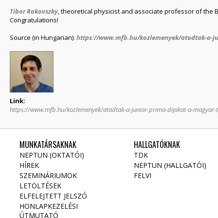
Tibor Rakovszky
, theoretical physicist and associate professor of the B
Congratulations!
Source (in Hungarian):
https://www.mfb.hu/kozlemenyek/atadtak-a-jun
Link:
https://www.mfb.hu/kozlemenyek/atadtak-a-junior-prima-dijakat-a-magya
MUNKATÁRSAKNAK
HALLGATÓKNAK
NEPTUN (OKTATÓI)
TDK
HÍREK
NEPTUN (HALLGATÓI)
SZEMINÁRIUMOK
FELVI
LETÖLTÉSEK
ELFELEJTETT JELSZÓ
HONLAPKEZELÉSI
ÚTMUTATÓ