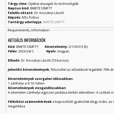
Tárgy címe:
Optikai anyagok és technológiák
Neptun kód:
BMETE12MF77
Felelős oktató:
Dr. Kocsányi László
Képzés:
MSc fizikus
Tantárgy adatlapja:
BMETE12MF77
Requirements, Information
AKTUÁLIS INFORMÁCIÓK
Kód:
BMETE12MF77;
Követelmény:
2/1/0/V/3 (K)
Félév:
2023/24/1;
Nyelv:
magyar;
Előadó:
Dr. Kocsányi László (T0 kurzus)
Jelenléti követelmények.
Részvétel az előadások legalább 70%-á
Követelmények szorgalmi időszakban:
1 zárthelyi a 9-10. héten
Követelmények vizsgaidőszakban:
A sikertelen zárthelyi egyszeri javítása térítés ellenében. A szóbeli 
Félévközi számonkérések
a kapcsolódó gyakorlati tárgy óráin, az
megoldása