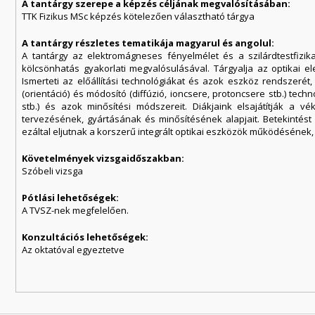
A tantárgy szerepe a képzés céljának megvalósításában:
TTK Fizikus MSc képzés kötelezően választható tárgya
A tantárgy részletes tematikája magyarul és angolul:
A tantárgy az elektromágneses fényelmélet és a szilárdtestfizi
kölcsönhatás gyakorlati megvalósulásával. Tárgyalja az optikai e
Ismerteti az előállítási technológiákat és azok eszköz rendszeré
(orientáció) és módosító (diffúzió, ioncsere, protoncsere stb.) techn
stb.) és azok minősítési módszereit. Diákjaink elsajátítják a vé
tervezésének, gyártásának és minősítésének alapjait. Betekintés
ezáltal eljutnak a korszerű integrált optikai eszközök működéséne
Követelmények vizsgaidőszakban:
Szóbeli vizsga
Pótlási lehetőségek:
A TVSZ-nek megfelelően.
Konzultációs lehetőségek:
Az oktatóval egyeztetve