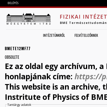
Jump to navigation
BELÉPÉS
FIZIKAI INTÉZE
BME Természettudomán
INTÉZETÜNKRŐL
FELVÉTELIZŐKNEK
BMETE12MF77
OBSOLETE
Ez az oldal egy archívum, a 
honlapjának címe:
https://
This website is an archive,
Instritute of Physics of BME
Tantárgy adatok