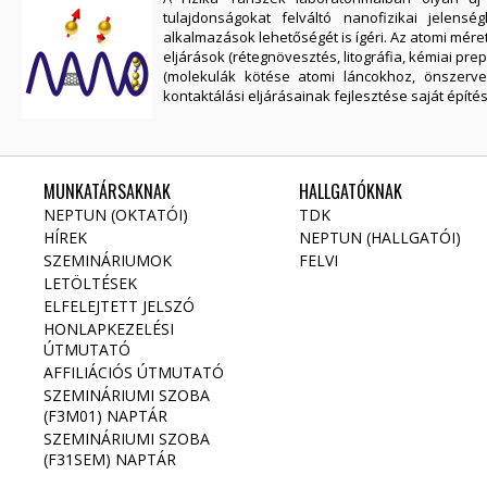
tulajdonságokat felváltó nanofizikai jelens
alkalmazások lehetőségét is ígéri. Az atomi mé
eljárások (rétegnövesztés, litográfia, kémiai pre
(molekulák kötése atomi láncokhoz, önszerv
kontaktálási eljárásainak fejlesztése saját épít
MUNKATÁRSAKNAK
HALLGATÓKNAK
NEPTUN (OKTATÓI)
TDK
HÍREK
NEPTUN (HALLGATÓI)
SZEMINÁRIUMOK
FELVI
LETÖLTÉSEK
ELFELEJTETT JELSZÓ
HONLAPKEZELÉSI
ÚTMUTATÓ
AFFILIÁCIÓS ÚTMUTATÓ
SZEMINÁRIUMI SZOBA
(F3M01) NAPTÁR
SZEMINÁRIUMI SZOBA
(F31SEM) NAPTÁR