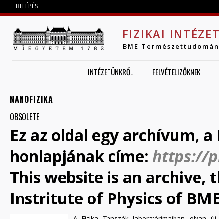
Jump to navigation
BELÉPÉS
FIZIKAI INTÉZE
BME Természettudomán
INTÉZETÜNKRŐL
FELVÉTELIZŐKNEK
NANOFIZIKA
OBSOLETE
Ez az oldal egy archívum, a 
honlapjának címe:
https://
This website is an archive,
Instritute of Physics of BME
A Fizika Tanszék laboratórimaiban olyan ú