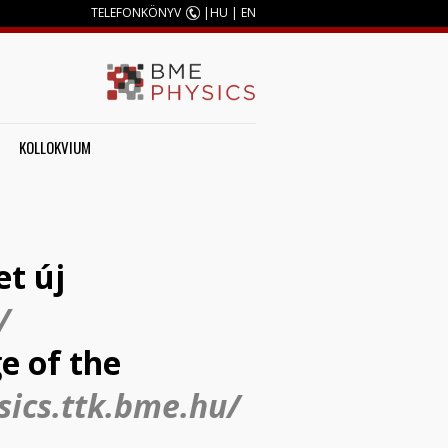
TELEFONKÖNYV
|
HU
|
EN
KOLLOKVIUM
et új
/
e of the
sics.ttk.bme.hu/