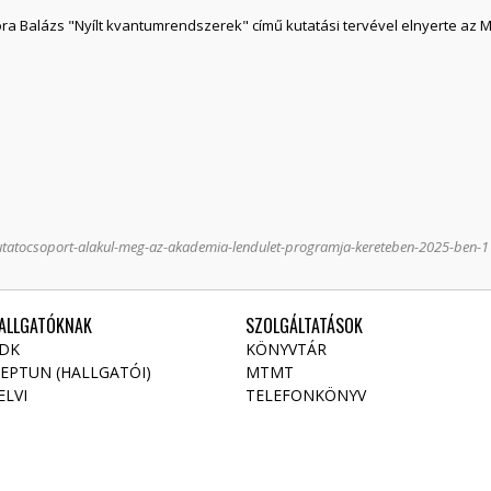
Dóra Balázs "Nyílt kvantumrendszerek" című kutatási tervével elnyerte a
kutatocsoport-alakul-meg-az-akademia-lendulet-programja-kereteben-2025-ben-
ALLGATÓKNAK
SZOLGÁLTATÁSOK
DK
KÖNYVTÁR
EPTUN (HALLGATÓI)
MTMT
ELVI
TELEFONKÖNYV