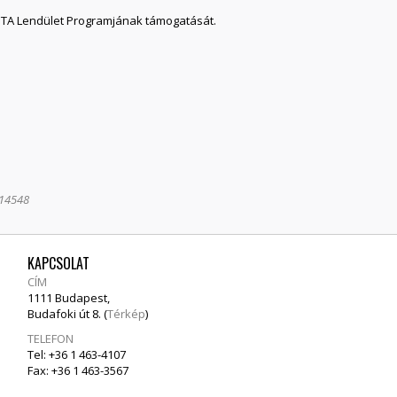
z MTA Lendület Programjának támogatását.
114548
KAPCSOLAT
CÍM
1111 Budapest,
Budafoki út 8. (
Térkép
)
TELEFON
Tel: +36 1 463-4107
Fax: +36 1 463-3567