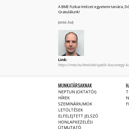
A BME Fizikai Intézet egyetemi tanára, 
Gratulálunk!
(
mta.hu
)
Link:
https://mta.hu/lendulet/ujabb-huszonegy-
MUNKATÁRSAKNAK
H
NEPTUN (OKTATÓI)
T
HÍREK
N
SZEMINÁRIUMOK
F
LETÖLTÉSEK
ELFELEJTETT JELSZÓ
HONLAPKEZELÉSI
ÚTMUTATÓ