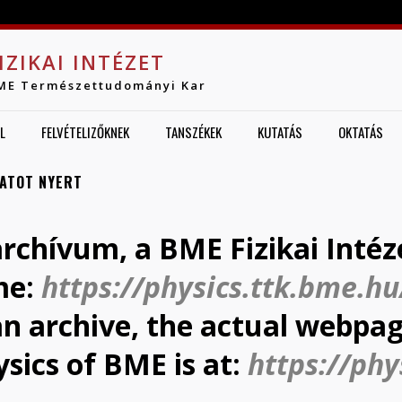
Jump to navigation
IZIKAI INTÉZET
ME Természettudományi Kar
L
FELVÉTELIZŐKNEK
TANSZÉKEK
KUTATÁS
OKTATÁS
ZATOT NYERT
archívum, a BME Fizikai Intéz
me:
https://physics.ttk.bme.hu
 an archive, the actual webpag
ysics of BME is at:
https://phy