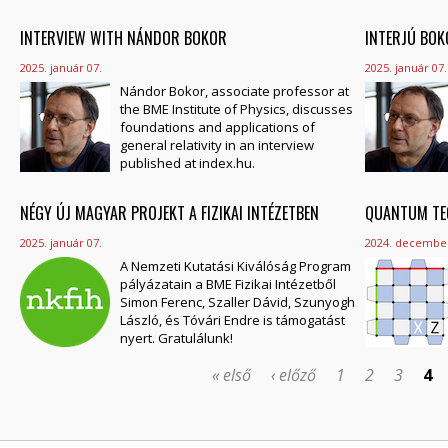
INTERVIEW WITH NÁNDOR BOKOR
INTERJÚ BO
2025. január 07.
2025. január 07.
Nándor Bokor, associate professor at
the BME Institute of Physics, discusses
foundations and applications of
general relativity in an interview
published at index.hu.
NÉGY ÚJ MAGYAR PROJEKT A FIZIKAI INTÉZETBEN
QUANTUM TEC
2025. január 07.
2024. december
A Nemzeti Kutatási Kiválóság Program
pályázatain a BME Fizikai Intézetből
Simon Ferenc, Szaller Dávid, Szunyogh
László, és Tóvári Endre is támogatást
nyert. Gratulálunk!
« első
‹ előző
1
2
3
4