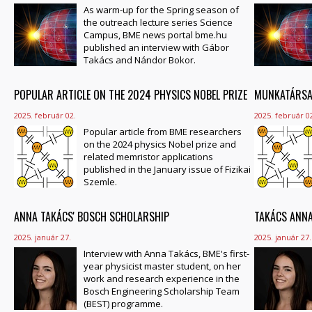
As warm-up for the Spring season of
the outreach lecture series Science
Campus, BME news portal bme.hu
published an interview with Gábor
Takács and Nándor Bokor.
POPULAR ARTICLE ON THE 2024 PHYSICS NOBEL PRIZE
MUNKATÁRSAI
2025. február 02.
2025. február 0
Popular article from BME researchers
on the 2024 physics Nobel prize and
related memristor applications
published in the January issue of Fizikai
Szemle.
ANNA TAKÁCS' BOSCH SCHOLARSHIP
TAKÁCS ANN
2025. január 27.
2025. január 27.
Interview with Anna Takács, BME's first-
year physicist master student, on her
work and research experience in the
Bosch Engineering Scholarship Team
(BEST) programme.