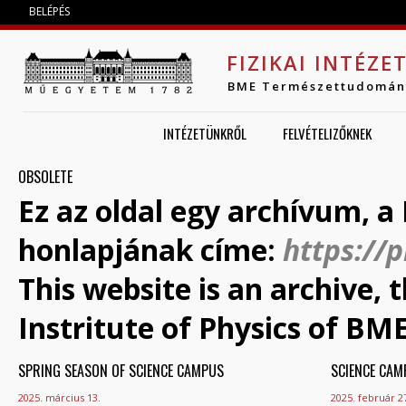
Jump to navigation
BELÉPÉS
FIZIKAI INTÉZE
BME Természettudomán
INTÉZETÜNKRŐL
FELVÉTELIZŐKNEK
OBSOLETE
Ez az oldal egy archívum, a 
honlapjának címe:
https://
This website is an archive,
Instritute of Physics of BME
SPRING SEASON OF SCIENCE CAMPUS
OLDALAK
SCIENCE CAM
2025. március 13.
2025. február 2