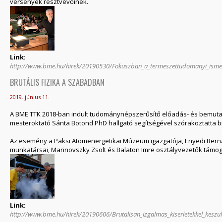
versenyek résztvevőinek.
Link:
http://www.bme.hu/hirek/20190530/Fokuszban_a_termeszettudomanyi_ismere
BRUTÁLIS FIZIKA A SZABADBAN
2019. június 11.
A BME TTK 2018-ban indult tudománynépszerűsítő előadás- és bemutat
mesteroktató Sánta Botond PhD hallgató segítségével szórakoztatta br
Az esemény a Paksi Atomenergetikai Múzeum igazgatója, Enyedi Bern
munkatársai, Marinovszky Zsolt és Balaton Imre osztályvezetők támog
Link:
http://www.bme.hu/hirek/20190606/Brutalisan_izgalmas_kiserletekkel_keszu