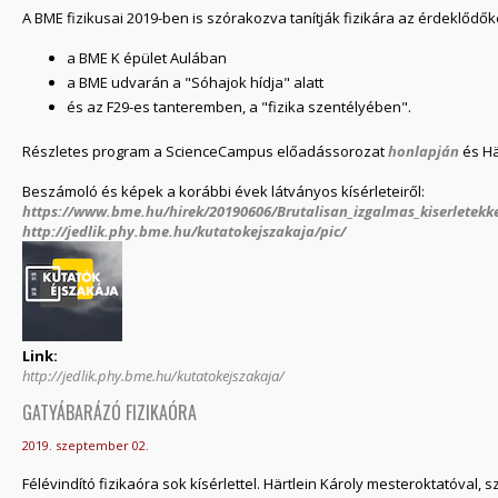
A BME fizikusai 2019-ben is szórakozva tanítják fizikára az érdeklődő
a BME K épület Aulában
a BME udvarán a "Sóhajok hídja" alatt
és az F29-es tanteremben, a "fizika szentélyében".
Részletes program a ScienceCampus előadássorozat
honlapján
és Hä
Beszámoló és képek a korábbi évek látványos kísérleteiről:
https://www.bme.hu/hirek/20190606/Brutalisan_izgalmas_kiserletekkel
http://jedlik.phy.bme.hu/kutatokejszakaja/pic/
Link:
http://jedlik.phy.bme.hu/kutatokejszakaja/
GATYÁBARÁZÓ FIZIKAÓRA
2019. szeptember 02.
Félévindító fizikaóra sok kísérlettel. Härtlein Károly mesteroktatóval,