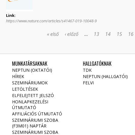
Link:
https://www.nature.com/articles/s41467-019-10048-9
OLDALAK
« első
‹ előző
…
13
14
15
16
MUNKATÁRSAKNAK
HALLGATÓKNAK
NEPTUN (OKTATÓI)
TDK
HÍREK
NEPTUN (HALLGATÓI)
SZEMINÁRIUMOK
FELVI
LETÖLTÉSEK
ELFELEJTETT JELSZÓ
HONLAPKEZELÉSI
ÚTMUTATÓ
AFFILIÁCIÓS ÚTMUTATÓ
SZEMINÁRIUMI SZOBA
(F3M01) NAPTÁR
SZEMINÁRIUMI SZOBA