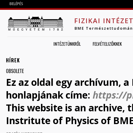
Jump to navigation
BELÉPÉS
FIZIKAI INTÉZE
BME Természettudomán
INTÉZETÜNKRŐL
FELVÉTELIZŐKNEK
HÍREK
OBSOLETE
Ez az oldal egy archívum, a 
honlapjának címe:
https://
This website is an archive,
Instritute of Physics of BME