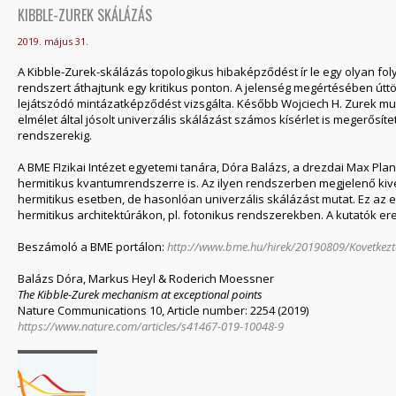
KIBBLE-ZUREK SKÁLÁZÁS
2019. május 31.
A Kibble-Zurek-skálázás topologikus hibaképződést ír le egy olyan 
rendszert áthajtunk egy kritikus ponton. A jelenség megértésében útt
lejátszódó mintázatképződést vizsgálta. Később Wojciech H. Zurek mu
elmélet által jósolt univerzális skálázást számos kísérlet is megerősít
rendszerekig.
A BME FIzikai Intézet egyetemi tanára, Dóra Balázs, a drezdai Max Plan
hermitikus kvantumrendszerre is. Az ilyen rendszerben megjelenő kiv
hermitikus esetben, de hasonlóan univerzális skálázást mutat. Ez a
hermitikus architektúrákon, pl. fotonikus rendszerekben. A kutatók e
Beszámoló a BME portálon:
http://www.bme.hu/hirek/20190809/Kovetkezt
Balázs Dóra, Markus Heyl & Roderich Moessner
The Kibble-Zurek mechanism at exceptional points
Nature Communications 10, Article number: 2254 (2019)
https://www.nature.com/articles/s41467-019-10048-9