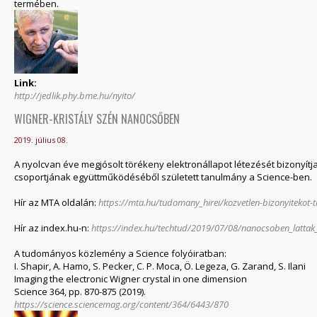
termében.
Link:
http://jedlik.phy.bme.hu/nyito/
WIGNER-KRISTÁLY SZÉN NANOCSŐBEN
2019. július 08.
A nyolcvan éve megjósolt törékeny elektronállapot létezését bizonyítja
csoportjának együttműködéséből született tanulmány a Science-ben.
Hír az MTA oldalán:
https://mta.hu/tudomany_hirei/kozvetlen-bizonyitekot-tal
Hír az index.hu-n:
https://index.hu/techtud/2019/07/08/nanocsoben_lattak_
A tudományos közlemény a Science folyóiratban:
I. Shapir, A. Hamo, S. Pecker, C. P. Moca, Ö. Legeza, G. Zarand, S. Ilani
Imaging the electronic Wigner crystal in one dimension
Science 364, pp. 870-875 (2019).
https://science.sciencemag.org/content/364/6443/870