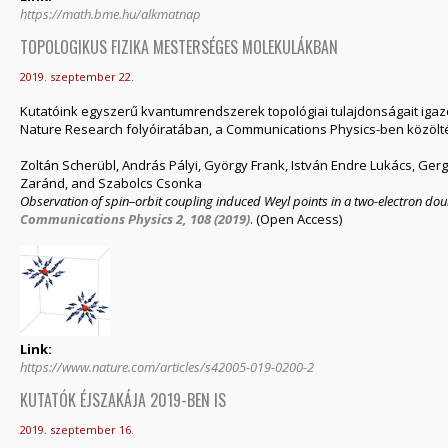
https://math.bme.hu/alkmatnap
TOPOLOGIKUS FIZIKA MESTERSÉGES MOLEKULÁKBAN
2019. szeptember 22.
Kutatóink egyszerű kvantumrendszerek topológiai tulajdonságait igazo
Nature Research folyóiratában, a Communications Physics-ben közölt
Zoltán Scherübl, András Pályi, György Frank, István Endre Lukács, Gerg
Zaránd, and Szabolcs Csonka
Observation of spin–orbit coupling induced Weyl points in a two-electron d
Communications Physics 2, 108 (2019)
. (Open Access)
Link:
https://www.nature.com/articles/s42005-019-0200-2
KUTATÓK ÉJSZAKÁJA 2019-BEN IS
2019. szeptember 16.