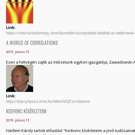
Link:
https://mta.hu/tudomany_hirei/kozvetlen-bizonyitekot-talaltak-az-elektronok-
A WORLD OF CORRELATIONS
2019. június 13.
Ezen a hétvégén zajlik az intézetünk egykori igazgatója, Zawadowski
Link:
http://dept.physics.bme.hu/AWorldOfCorrelations
KEDVENC KÍSÉRLETEIM
2019. június 11.
Härtlein Károly tartott előadást "Kedvenc kísérleteim a jövő tudósai