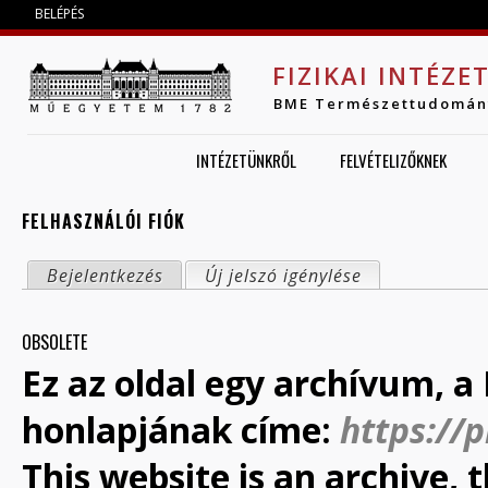
Jump to navigation
BELÉPÉS
FIZIKAI INTÉZE
BME Természettudomán
INTÉZETÜNKRŐL
FELVÉTELIZŐKNEK
FELHASZNÁLÓI FIÓK
ELSŐDLEGES FÜLEK
Bejelentkezés
Új jelszó igénylése
(aktív fül)
OBSOLETE
Ez az oldal egy archívum, a 
honlapjának címe:
https://
This website is an archive,