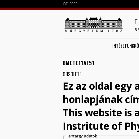
BELÉPÉS
F
B
INTÉZETÜNKRŐ
BMETE11AF51
OBSOLETE
Ez az oldal egy 
honlapjának cí
This website is
Instritute of Ph
Tantárgy adatok