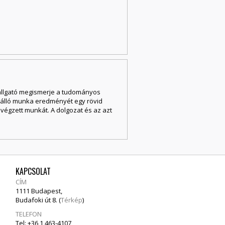
 hallgató megismerje a tudományos
önálló munka eredményét egy rövid
lvégzett munkát. A dolgozat és az azt
KAPCSOLAT
CÍM
1111 Budapest,
Budafoki út 8. (
Térkép
)
TELEFON
Tel: +36 1 463-4107