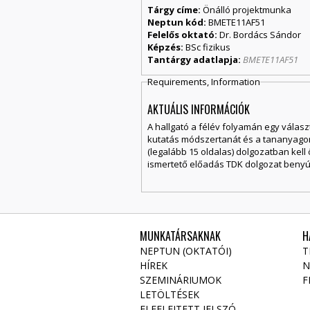
Tárgy címe:
Önálló projektmunka
Neptun kód:
BMETE11AF51
Felelős oktató:
Dr. Bordács Sándor
Képzés:
BSc fizikus
Tantárgy adatlapja:
BMETE11AF51
Requirements, Information
AKTUÁLIS INFORMÁCIÓK
A hallgató a félév folyamán egy válas
kutatás módszertanát és a tananyagon 
(legalább 15 oldalas) dolgozatban kell
ismertető előadás TDK dolgozat benyú
MUNKATÁRSAKNAK
H
NEPTUN (OKTATÓI)
T
HÍREK
N
SZEMINÁRIUMOK
F
LETÖLTÉSEK
ELFELEJTETT JELSZÓ