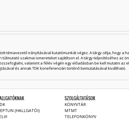
ztott témavezető irányításával kutatómunkát végez. A tárgy célja, hogy a
túlmutató szakmai ismereteket sajátítson el. A tárgy teljesítéséhez az 
 összefoglalni, valamint a félév végén egy előadásban be kell mutatni az e
jtásával és annak TDK koneferencián történő bemutatásával kiváltható.
ALLGATÓKNAK
SZOLGÁLTATÁSOK
DK
KÖNYVTÁR
EPTUN (HALLGATÓI)
MTMT
ELVI
TELEFONKÖNYV