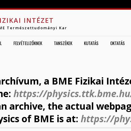
Jump to navigation
IZIKAI INTÉZET
ME Természettudományi Kar
L
FELVÉTELIZŐKNEK
TANSZÉKEK
KUTATÁS
OKTATÁS
archívum, a BME Fizikai Intéz
me:
https://physics.ttk.bme.hu
 an archive, the actual webpag
ysics of BME is at:
https://phy