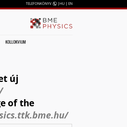
TELEFONKÖNYV
|
HU
|
EN
KOLLOKVIUM
et új
/
e of the
sics.ttk.bme.hu/