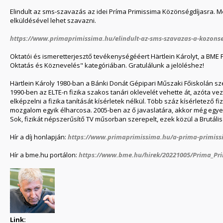
Elindult az sms-szavazás az idei Príma Primissima Közönségdíjasra. M
elküldésével lehet szavazni.
https://www.primaprimissima.hu/elindult-az-sms-szavazas-a-kozonse
Oktatói és ismeretterjesztő tevékenységééert Härtlein Károlyt, a BME Fiz
Oktatás és Köznevelés" kategóriában. Gratulálunk a jelöléshez!
Härtlein Károly 1980-ban a Bánki Donát Gépipari Műszaki Főiskolán s
1990-ben az ELTE-n fizika szakos tanári oklevelét vehette át, azóta v
elképzelni a fizika tanítását kísérletek nélkül. Több száz kísérletező f
mozgalom egyik élharcosa. 2005-ben az ő javaslatára, akkor még egyetl
Sok, fizikát népszerűsítő TV műsorban szerepelt, ezek közül a Brutális 
Hír a díj honlapján:
https://www.primaprimissima.hu/a-prima-primissima
Hír a bme.hu portálon:
https://www.bme.hu/hirek/20221005/Prima_Pri
Link: