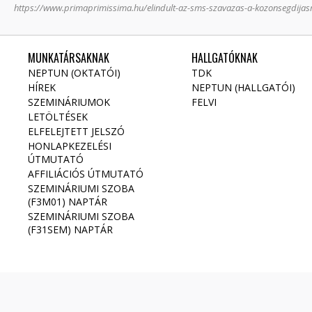
https://www.primaprimissima.hu/elindult-az-sms-szavazas-a-kozonsegdijas
MUNKATÁRSAKNAK
HALLGATÓKNAK
NEPTUN (OKTATÓI)
TDK
HÍREK
NEPTUN (HALLGATÓI)
SZEMINÁRIUMOK
FELVI
LETÖLTÉSEK
ELFELEJTETT JELSZÓ
HONLAPKEZELÉSI
ÚTMUTATÓ
AFFILIÁCIÓS ÚTMUTATÓ
SZEMINÁRIUMI SZOBA
(F3M01) NAPTÁR
SZEMINÁRIUMI SZOBA
(F31SEM) NAPTÁR