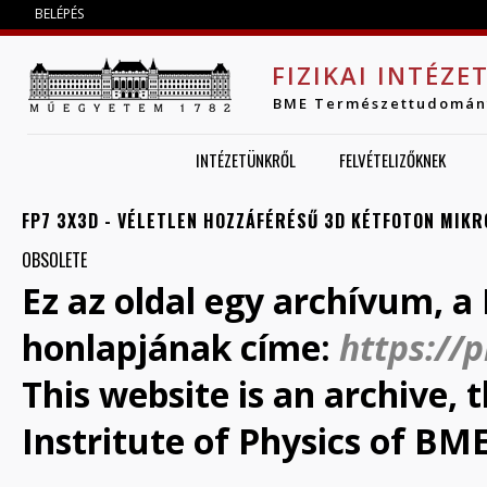
Jump to navigation
BELÉPÉS
FIZIKAI INTÉZE
BME Természettudomán
INTÉZETÜNKRŐL
FELVÉTELIZŐKNEK
FP7 3X3D - VÉLETLEN HOZZÁFÉRÉSŰ 3D KÉTFOTON MIKR
OBSOLETE
Ez az oldal egy archívum, a 
honlapjának címe:
https://
This website is an archive,
Instritute of Physics of BME