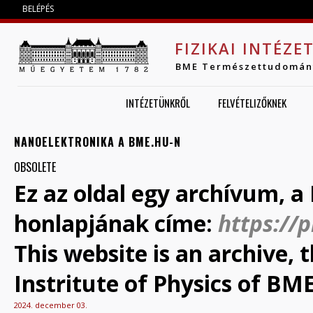
Jump to navigation
BELÉPÉS
FIZIKAI INTÉZE
BME Természettudomán
INTÉZETÜNKRŐL
FELVÉTELIZŐKNEK
NANOELEKTRONIKA A BME.HU-N
OBSOLETE
Ez az oldal egy archívum, a 
honlapjának címe:
https://
This website is an archive,
Instritute of Physics of BME
2024. december 03.