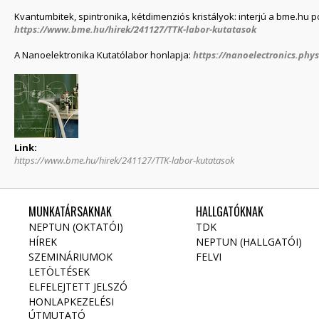
Kvantumbitek, spintronika, kétdimenziós kristályok: interjú a bme.hu p
https://www.bme.hu/hirek/241127/TTK-labor-kutatasok
A Nanoelektronika Kutatólabor honlapja:
https://nanoelectronics.phy
Link:
https://www.bme.hu/hirek/241127/TTK-labor-kutatasok
MUNKATÁRSAKNAK
HALLGATÓKNAK
NEPTUN (OKTATÓI)
TDK
HÍREK
NEPTUN (HALLGATÓI)
SZEMINÁRIUMOK
FELVI
LETÖLTÉSEK
ELFELEJTETT JELSZÓ
HONLAPKEZELÉSI
ÚTMUTATÓ