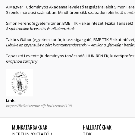
A Magyar Tudományos Akadémia levelező tagságára jelölt Simon Feren
Szemle márciusi számában. Mindhárom cikk szabadon elérhető
a már
Simon Ferenc (egyetemi tanár, BME TTK Fizikai Intézet, Fizika Tanszék)
A spintronika: bevezetés és alkalmazások
Takács Gábor (egyetemi tanár, intézetigazgató, BME TTK Fizikai Intézet,
Elérik-e az egyensúlyt a zárt kvantum­rendszerek? – Amikor a „fénykúp” bezáru
Tapasztó Levente (tudományos tanácsadó, HUN-REN EK; kutatóprofess
Grafénba zárt fény
Link:
https://fizikaiszemle.elft.hu/szemle/138
MUNKATÁRSAKNAK
HALLGATÓKNAK
NEPTUN (OKTATÓI)
TDK