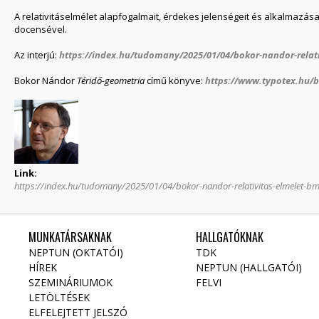
A relativitáselmélet alapfogalmait, érdekes jelenségeit és alkalmazásait
docensével.
Az interjú:
https://index.hu/tudomany/2025/01/04/bokor-nandor-relati
Bokor Nándor
Téridő-geometria
című könyve:
https://www.typotex.hu/
Link:
https://index.hu/tudomany/2025/01/04/bokor-nandor-relativitas-elmelet-bme
MUNKATÁRSAKNAK
HALLGATÓKNAK
NEPTUN (OKTATÓI)
TDK
HÍREK
NEPTUN (HALLGATÓI)
SZEMINÁRIUMOK
FELVI
LETÖLTÉSEK
ELFELEJTETT JELSZÓ