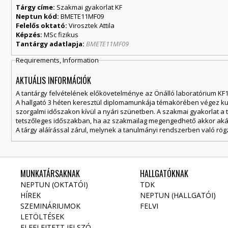
Tárgy címe:
Szakmai gyakorlat KF
Neptun kód:
BMETE11MF09
Felelős oktató:
Virosztek Attila
Képzés:
MSc fizikus
Tantárgy adatlapja:
BMETE11MF09
Requirements, Information
AKTUÁLIS INFORMÁCIÓK
A tantárgy felvételének előkövetelménye az Önálló laboratórium KF1 t
A hallgató 3 héten keresztül diplomamunkája témakörében végez kut
szorgalmi időszakon kívül a nyári szünetben. A szakmai gyakorlat 
tetszőleges időszakban, ha az szakmailag megengedhető akkor akár t
A tárgy aláírással zárul, melynek a tanulmányi rendszerben való rög
MUNKATÁRSAKNAK
HALLGATÓKNAK
NEPTUN (OKTATÓI)
TDK
HÍREK
NEPTUN (HALLGATÓI)
SZEMINÁRIUMOK
FELVI
LETÖLTÉSEK
ELFELEJTETT JELSZÓ