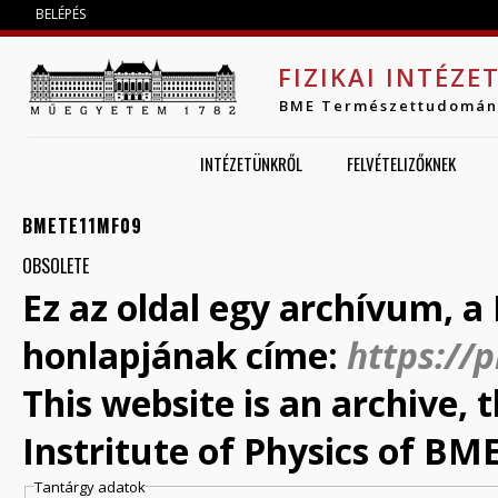
Jump to navigation
BELÉPÉS
FIZIKAI INTÉZE
BME Természettudomán
INTÉZETÜNKRŐL
FELVÉTELIZŐKNEK
BMETE11MF09
OBSOLETE
Ez az oldal egy archívum, a 
honlapjának címe:
https://
This website is an archive,
Instritute of Physics of BME
Tantárgy adatok